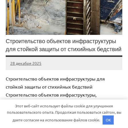
Строительство объектов инфраструктуры
для стойкой защиты от стихийных бедствий
28 декабря 2025
stroi_proekt
Нет
комментариев
Строительство объектов инфраструктуры для
стойкой защиты от стихийных бедствий
Строительство объектов инфраструктуры,
направленных на стойкую защиту от стихийных
Этот веб-сайт использует файлы cookie для улучшения
бедствий, является одним из самых актуальных
пользовательского опыта. Продолжая пользоваться сайтом, вы
вопросов […]
даете согласие на использование файлов cookie.
OK