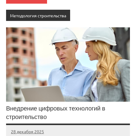
Методология строительства
Внедрение цифровых технологий в
строительство
28 декабря 2025
stroi_proekt
Нет