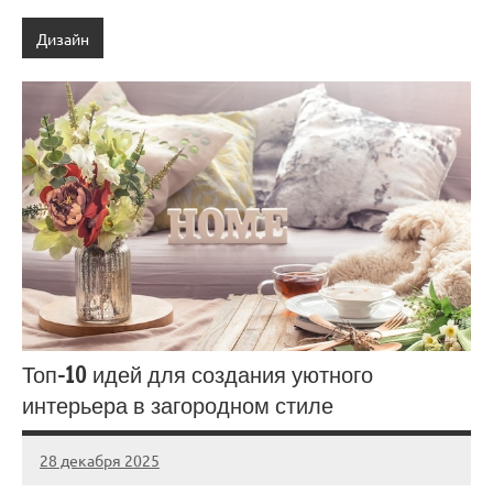
Дизайн
Топ-10 идей для создания уютного
интерьера в загородном стиле
28 декабря 2025
stroi_proekt
Нет