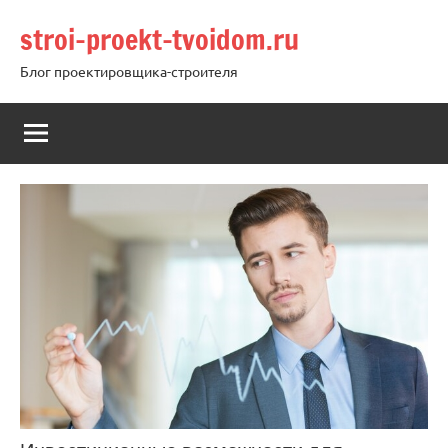
Перейти
stroi-proekt-tvoidom.ru
к
содержимому
Блог проектировщика-строителя