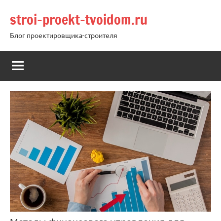
Перейти
stroi-proekt-tvoidom.ru
к
содержимому
Блог проектировщика-строителя