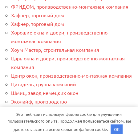
ФРИДОМ, производственно-монтажная компания
Хафнер, торговый дом
Хафнер, торговый дом
Хорошие окна и двери, производственно-
монтажная компания
Хоум Мастер, строительная компания
Царь-окна и двери, производственно-монтажная
компания
Центр окон, производственно-монтажная компания
Цитадель, группа компаний
Шмиц, завод немецких окон
Эколайф, производство
Экопласт, торгово-ремонтная фирма
Этот веб-сайт использует файлы cookie для улучшения
Элис окна, торгово-монтажная компания
пользовательского опыта. Продолжая пользоваться сайтом, вы
Элита-Окна, производственно-торговая компания
даете согласие на использование файлов cookie.
OK
Элитмонтаж, производственная фирма