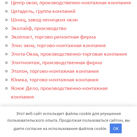
Центр окон, производственно-монтажная компания
Цитадель, группа компаний
Шмиц, завод немецких окон
Эколайф, производство
Экопласт, торгово-ремонтная фирма
Элис окна, торгово-монтажная компания
Элита-Окна, производственно-торговая компания
Элитмонтаж, производственная фирма
Эталон, торгово-монтажная компания
Юника, торгово-монтажная компания
Ясное Дело, производственно-монтажная
компания
СВЕЖЕЕ РУБРИКАХ
Этот веб-сайт использует файлы cookie для улучшения
пользовательского опыта. Продолжая пользоваться сайтом, вы
Бытовые лайфхаки
даете согласие на использование файлов cookie.
OK
Дизайн