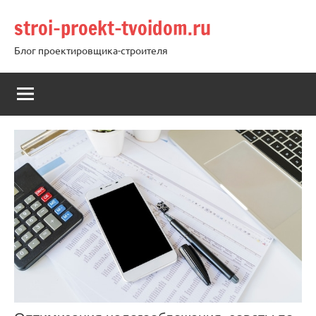
Перейти
stroi-proekt-tvoidom.ru
к
содержимому
Блог проектировщика-строителя