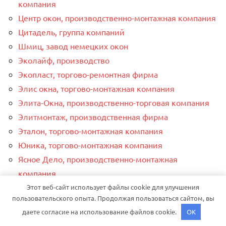
компания
Центр окон, производственно-монтажная компания
Цитадель, группа компаний
Шмиц, завод немецких окон
Эколайф, производство
Экопласт, торгово-ремонтная фирма
Элис окна, торгово-монтажная компания
Элита-Окна, производственно-торговая компания
Элитмонтаж, производственная фирма
Эталон, торгово-монтажная компания
Юника, торгово-монтажная компания
Ясное Дело, производственно-монтажная
компания
Этот веб-сайт использует файлы cookie для улучшения
пользовательского опыта. Продолжая пользоваться сайтом, вы
СВЕЖЕЕ РУБРИКАХ
даете согласие на использование файлов cookie.
OK
Бытовые лайфхаки